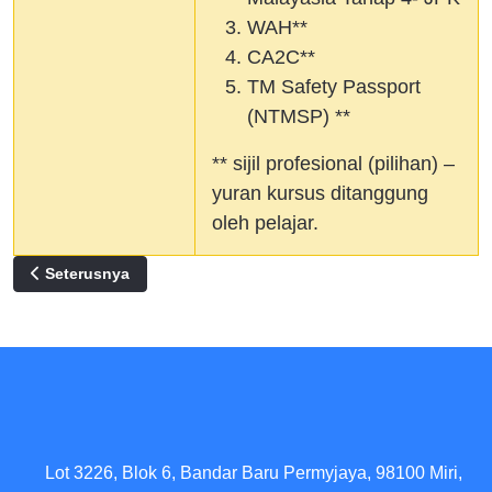
WAH**
CA2C**
TM Safety Passport
(NTMSP) **
** sijil profesional (pilihan) –
yuran kursus ditanggung
oleh pelajar.
Previous article: G02 - Diploma Teknologi Komputer Rangkai
Seterusnya
Lot 3226, Blok 6, Bandar Baru Permyjaya, 98100 Miri,