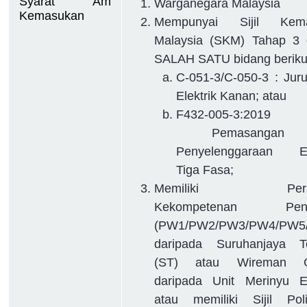
Syarat Am 
Warganegara Malaysia
Kemasukan
Mempunyai Sijil Kema
Malaysia (SKM) Tahap 3 
SALAH SATU bidang beriku
C-051-3/C-050-3 : Juru
Elektrik Kanan; atau
F432-005-3:20
Pemasangan 
Penyelenggaraan Ele
Tiga Fasa;
Memiliki Pera
Kekompetenan Pend
(PW1/PW2/PW3/PW4/PW5
daripada Suruhanjaya T
(ST) atau Wireman 
daripada Unit Merinyu El
atau memiliki Sijil Poli