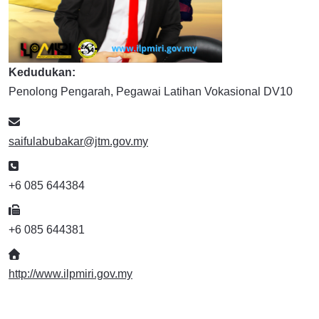
Kedudukan:
Penolong Pengarah, Pegawai Latihan Vokasional DV10
E-mel
saifulabubakar@jtm.gov.my
Telefon
+6 085 644384
Faks
+6 085 644381
Website
http://www.ilpmiri.gov.my